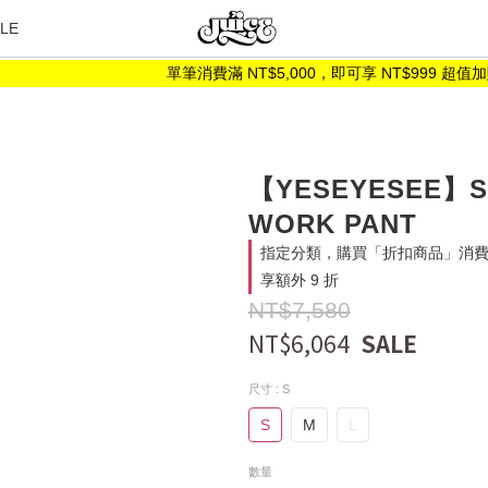
LE
單筆消費滿 NT$5,000，即可享 NT$999 超值加購
【YESEYESEE】SI
WORK PANT
指定分類，購買「折扣商品」消費金額
享額外 9 折
NT$7,580
NT$6,064
尺寸
: S
S
M
L
數量