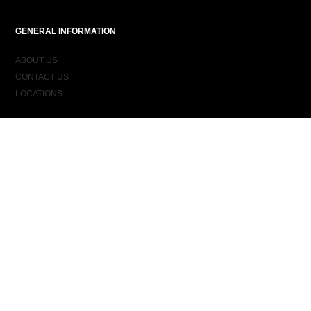
GENERAL INFORMATION
ABOUT US
CONTACT US
LOCATIONS
ORDER INFORMATION
DELIVERY
RETURNS & EXCHANGES
ORDER STATUS