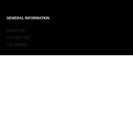
GENERAL INFORMATION
ABOUT US
CONTACT US
LOCATIONS
ORDER INFORMATION
DELIVERY
RETURNS & EXCHANGES
ORDER STATUS