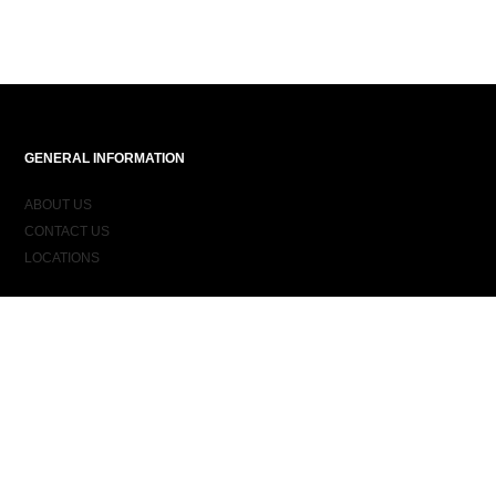
GENERAL INFORMATION
ABOUT US
CONTACT US
LOCATIONS
ORDER INFORMATION
DELIVERY
RETURNS & EXCHANGES
ORDER STATUS