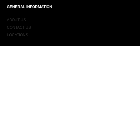
GENERAL INFORMATION
ABOUT US
CONTACT US
LOCATIONS
ORDER INFORMATION
DELIVERY
RETURNS & EXCHANGES
ORDER STATUS