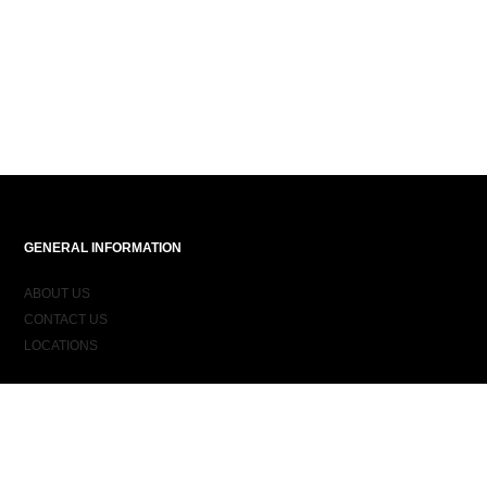
GENERAL INFORMATION
ABOUT US
CONTACT US
LOCATIONS
ORDER INFORMATION
DELIVERY
RETURNS & EXCHANGES