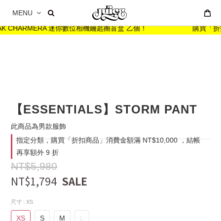
MENU
AK CHARMERA 迷你數位相機鑰匙圈盲盒 乙個！
購買「折扣商
【ESSENTIALS】STORM PANT
此商品為男款服飾
指定分類，購買「折扣商品」消費金額滿 NT$10,000 ，結帳
再享額外 9 折
NT$5,980
NT$1,794
尺寸
: XS
XS
S
M
L