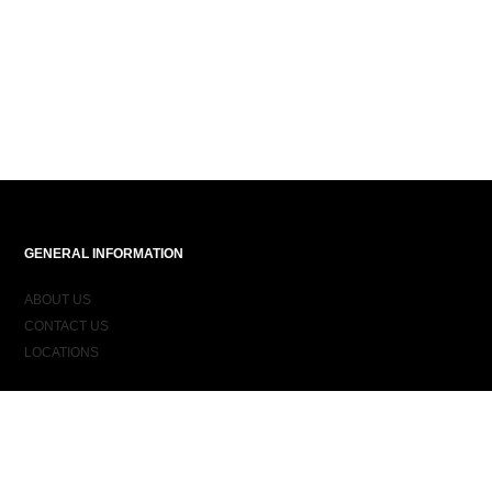
GENERAL INFORMATION
ABOUT US
CONTACT US
LOCATIONS
ORDER INFORMATION
DELIVERY
RETURNS & EXCHANGES