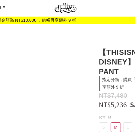
LE
NT$10,000 ，結帳再享額外 9 折
【THISIS
DISNEY】
PANT
指定分類，購買「折
享額外 9 折
NT$7,480
NT$5,236
尺寸
: M
S
M
L