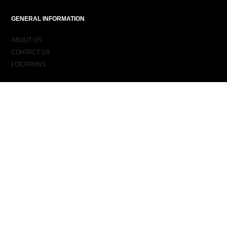
GENERAL INFORMATION
ABOUT US
CONTACT US
LOCATIONS
ORDER INFORMATION
DELIVERY
RETURNS & EXCHANGES
ORDER STATUS